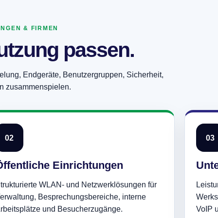
UNGEN & FIRMEN
tzung passen.
lung, Endgeräte, Benutzergruppen, Sicherheit,
en zusammenspielen.
02
03
Öffentliche Einrichtungen
Unt
trukturierte WLAN- und Netzwerklösungen für
Leistu
erwaltung, Besprechungsbereiche, interne
Werkst
rbeitsplätze und Besucherzugänge.
VoIP u