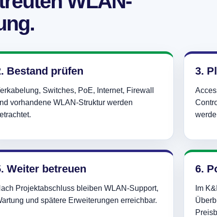
etreuten WLAN-
ng.
2. Bestand prüfen
3. P
erkabelung, Switches, PoE, Internet, Firewall
Access
nd vorhandene WLAN-Struktur werden
Contr
etrachtet.
werde
. Weiter betreuen
6. P
ach Projektabschluss bleiben WLAN-Support,
Im K&
artung und spätere Erweiterungen erreichbar.
Überbl
Preisb