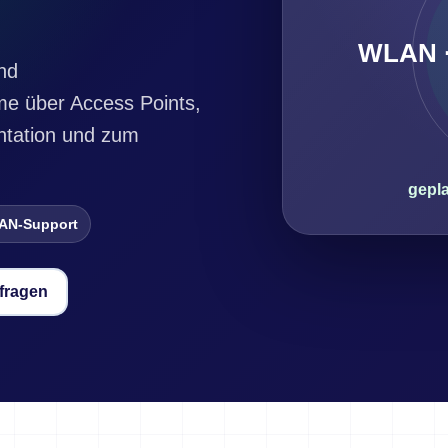
WLAN ·
nd
e über Access Points,
ntation und zum
gepla
AN-Support
fragen